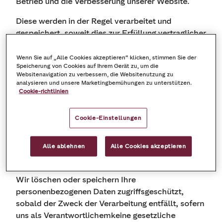
Betrieb und die Verbesserung unserer Website.
Diese werden in der Regel verarbeitet und
gespeichert, soweit dies zur Erfüllung vertraglicher
oder gesetzlicher Pflichten erforderlich ist, wenn
Sie bei uns etwas kaufen (siehe auch Art 6 Abs 1 lit
Wenn Sie auf „Alle Cookies akzeptieren“ klicken, stimmen Sie der
Speicherung von Cookies auf Ihrem Gerät zu, um die
b und c DSGVO).
Websitenavigation zu verbessern, die Websitenutzung zu
analysieren und unsere Marketingbemühungen zu unterstützen.
Ist die Verarbeitung zur Wahrung berechtigter
Cookie-richtlinien
Interessen von uns oder Dritten erforderlich und
überwiegt dieses Interesse Ihr Interesse an der
Cookie-Einstellungen
Vertraulichkeit nicht, stützen wir die Verarbeitung
Ihrer personenbezogenen Daten auf unsere
Alle ablehnen
Alle Cookies akzeptieren
berechtigten Interessen (siehe auch Art. 6 Abs. 1
lit. f DSGVO).
Wir löschen oder speichern Ihre
personenbezogenen Daten zugriffsgeschützt,
sobald der Zweck der Verarbeitung entfällt, sofern
uns als Verantwortlichemkeine gesetzliche