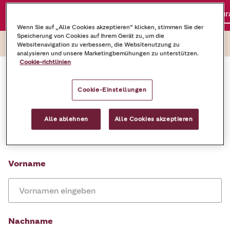
Über uns
Unser Angebot
Kostenlose Kaffeebeur
Wenn Sie auf „Alle Cookies akzeptieren“ klicken, stimmen Sie der
Speicherung von Cookies auf Ihrem Gerät zu, um die
Websitenavigation zu verbessern, die Websitenutzung zu
analysieren und unsere Marketingbemühungen zu unterstützen.
Cookie-richtlinien
Kontaktieren Sie uns
Cookie-Einstellungen
Füllen Sie das Formular aus – einer unserer Experten
wird sich bei Ihnen melden, um Sie individuell zu
Alle ablehnen
Alle Cookies akzeptieren
beraten und das passende Kaffee-Setup für Ihr
Unternehmen zu finden.
Vorname
Nachname