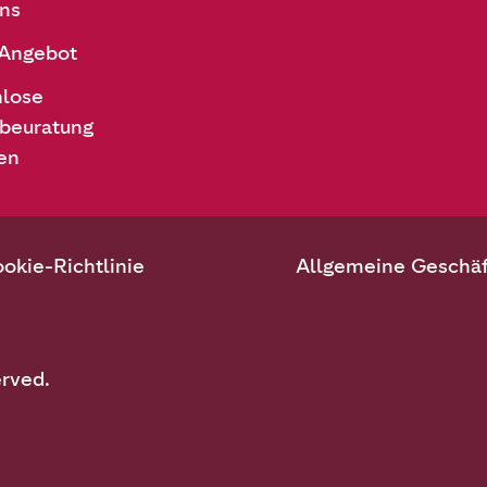
ns
 Angebot
nlose
beuratung
en
okie-Richtlinie
Allgemeine Geschä
erved.